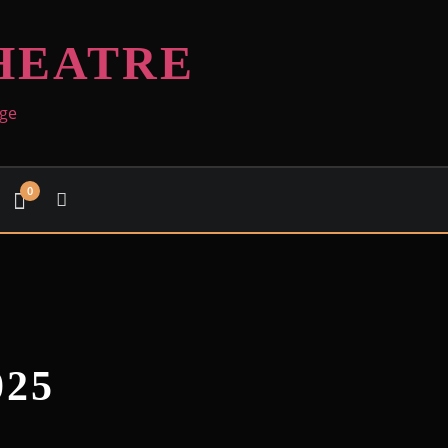
HEATRE
age
0
25