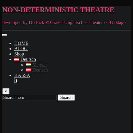
NON-DETERMINISTIC THEATRE
developed by Do Pick © Grazer Ungarisches Theater / GUTstage
HOME
BLOG
Shop
Deutsch
Magyar
Deutsch
KASSA
0
×
Search